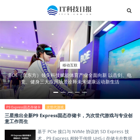
移动互联
BOE（京东方）领先科技赋能体育产业全面向新 以击剑、电
竞、健身三大应用场景诠释未来健康运动新生活
P9 Express固态存储卡
次世代游戏
三星推出全新P9 Express固态存储卡，为次世代游戏与专业创
意工作而生
基于 PCIe 接口与 NVMe 协议的 SD Express 技
术，P9 Express 相较于传统 UHS-I 存储卡在数据