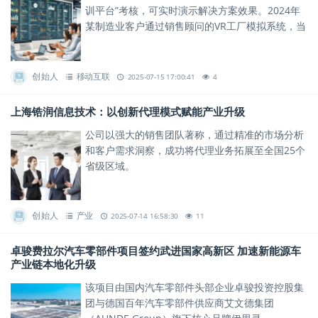
训平台”考核，可实时演示解决方案效果。2024年
某制造业客户通过销售顾问的VR工厂模拟系统，当
场签下千万元级订单。
创始人
移动互联
2025-07-15 17:00:41
4
上海锆润信息技术：以创新代理模式赋能产业升级
公司以强大的销售团队著称，通过精准的市场分析
和客户需求洞察，成功将代理业务拓展至全国25个
省级区域。
创始人
产业
2025-07-14 16:58:30
11
卓骏费拉尔汽车零部件项目签约武进国家高新区 加速新能源车
产业链本地化升级
该项目由国内汽车零部件头部企业卓骏投资控股集
团与德国百年汽车零部件供应商艾文德集团