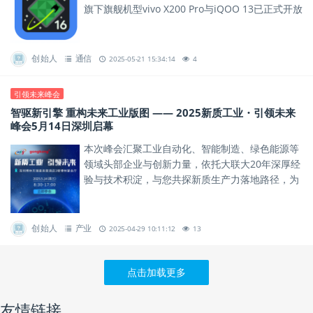
旗下旗舰机型vivo X200 Pro与iQOO 13已正式开放
Android 16开发者适配版本下载，助力...
创始人
通信
2025-05-21 15:34:14
4
引领未来峰会
智驱新引擎 重构未来工业版图 —— 2025新质工业・引领未来
峰会5月14日深圳启幕
本次峰会汇聚工业自动化、智能制造、绿色能源等
领域头部企业与创新力量，依托大联大20年深厚经
验与技术积淀，与您共探新质生产力落地路径，为
行业发展绘制蓝图。
创始人
产业
2025-04-29 10:11:12
13
点击加载更多
友情链接