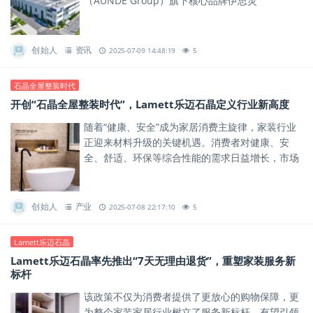
（AUNDE Group）旗下核心品牌伊思灵
（ISRINGHAUSEN）合资成立，旨在通过技术协同
与资源整合，推动区域...
创始人
资讯
2025-07-09 14:48:19
5
石晶全屋整装时代
开创“石晶全屋整装时代”，Lamett乐迈石晶定义行业新高度
随着“健康、安全”成为家居消费主旋律，家装行业
正迎来材料升级的关键机遇。消费者对健康、安
全、舒适、环保等综合性能的需求日益增长，市场
急需兼具健康、安全与功能性的新型材料，以满足
人们对高品质美好生活的期...
创始人
产业
2025-07-08 22:17:10
5
Lamett乐迈石晶
Lamett乐迈石晶率先推出“7天无理由退货”，重塑家装服务新
标杆
该政策不仅为消费者提供了更放心的购物保障，更
为整个家装家居行业树立了服务新标杆，有望引领