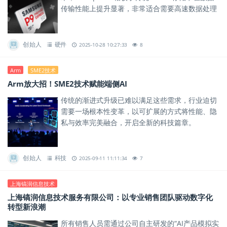
传输性能上提升显著，非常适合需要高速数据处理
与大容量传输的应用场景。
创始人
硬件
2025-10-28 10:27:33
8
Arm
SME2技术
Arm放大招！SME2技术赋能端侧AI
传统的渐进式升级已难以满足这些需求，行业迫切
需要一场根本性变革，以可扩展的方式将性能、隐
私与效率完美融合，开启全新的科技篇章。
创始人
科技
2025-09-11 11:11:34
7
上海镐润信息技术
上海镐润信息技术服务有限公司：以专业销售团队驱动数字化
转型新浪潮
所有销售人员需通过公司自主研发的“AI产品模拟实