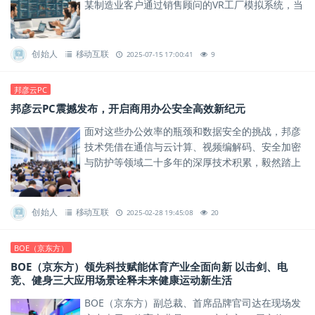
某制造业客户通过销售顾问的VR工厂模拟系统，当
场签下千万元级订单。
创始人
移动互联
2025-07-15 17:00:41
9
邦彦云PC
邦彦云PC震撼发布，开启商用办公安全高效新纪元
面对这些办公效率的瓶颈和数据安全的挑战，邦彦
技术凭借在通信与云计算、视频编解码、安全加密
与防护等领域二十多年的深厚技术积累，毅然踏上
了自主研发云PC的征程。
创始人
移动互联
2025-02-28 19:45:08
20
BOE（京东方）
BOE（京东方）领先科技赋能体育产业全面向新 以击剑、电
竞、健身三大应用场景诠释未来健康运动新生活
BOE（京东方）副总裁、首席品牌官司达在现场发