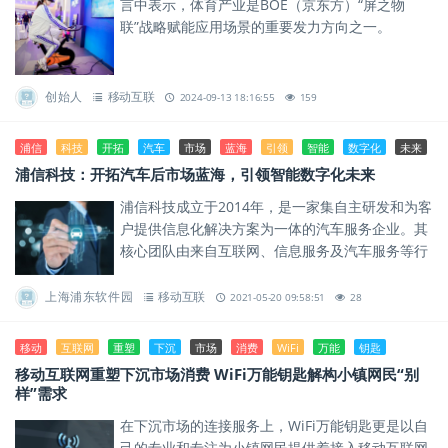
言中表示，体育产业是BOE（京东方）“屏之物
联”战略赋能应用场景的重要发力方向之一。
创始人
移动互联
2024-09-13 18:16:55
159
浦信
科技
开拓
汽车
市场
蓝海
引领
智能
数字化
未来
浦信科技：开拓汽车后市场蓝海，引领智能数字化未来
浦信科技成立于2014年，是一家集自主研发和为客
户提供信息化解决方案为一体的汽车服务企业。其
核心团队由来自互联网、信息服务及汽车服务等行
业的资深管理人员和技术人员组成，并拥有十余项
自主知识产权。
上海浦东软件园
移动互联
2021-05-20 09:58:51
28
移动
互联网
重塑
下沉
市场
消费
WiFi
万能
钥匙
移动互联网重塑下沉市场消费 WiFi万能钥匙解构小镇网民“别
样”需求
在下沉市场的连接服务上，WiFi万能钥匙更是以自
己的专业和专注为小镇网民提供着接入移动互联网