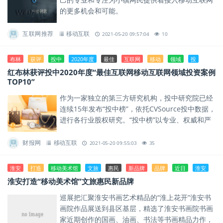
的更多机会和可能。
互联网推荐
移动互联
2021-05-20 09:57:04
10
布林
获评
投中
2020年度
最佳
互联网
移动
领域
投
红布林获评投中2020年度“最佳互联网移动互联网领域投资案例
TOP10”
作为一家独立的第三方研究机构，投中研究院已经
连续15年发布“投中榜”，依托CVSource投中数据，
进行各行业股权研究。“投中榜”以专业、权威和严
谨著称，又被称为“国内股权投资行业的风向标”。
财报网
移动互联
2021-05-20 09:55:03
35
淮安
打造
移动美术馆
文旅
惠民
新品牌
品牌
近日
淮安
淮安打造“移动美术馆”文旅惠民新品牌
巡展把汇聚淮安书画艺术精品的“淮上花开”淮安书
画院作品展送到县区基层，精选了淮安书画院书画
家近期创作的国画、油画、书法等书画精品力作，