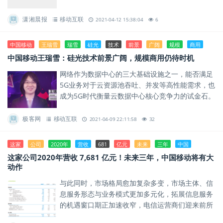
把高雅艺术送到群众身边，开启淮安书画艺术惠民
新篇章。
潇湘晨报
移动互联
2021-04-12 15:38:04
6
中国移动
王瑞雪
瑞雪
硅光
技术
前景
广阔
规模
商用
中国移动王瑞雪：硅光技术前景广阔，规模商用仍待时机
网络作为数据中心的三大基础设施之一，能否满足
5G业务对于云资源池吞吐、并发等高性能需求，也
成为5G时代衡量云数据中心核心竞争力的试金石。
极客网
移动互联
2021-04-09 22:11:58
32
这家
公司
2020年
营收
681
亿元
未来
三年
中国
这家公司2020年营收 7,681 亿元！未来三年，中国移动将有大
动作
与此同时，市场格局愈加复杂多变，市场主体、信
息服务形态与业务模式更加多元化，拓展信息服务
的机遇窗口期正加速收窄，电信运营商们迎来前所
未有的挑战。