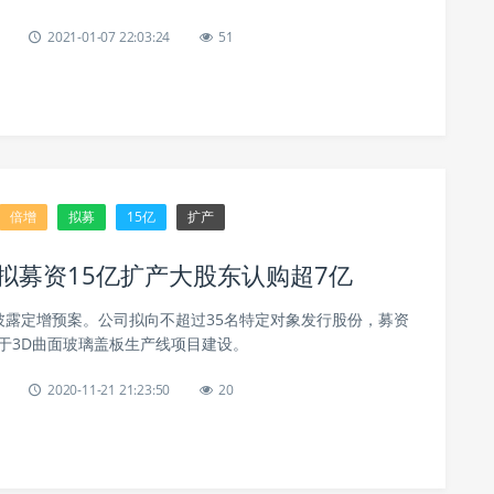
2021-01-07 22:03:24
51
倍增
拟募
15亿
扩产
拟募资15亿扩产大股东认购超7亿
技披露定增预案。公司拟向不超过35名特定对象发行股份，募资
用于3D曲面玻璃盖板生产线项目建设。
2020-11-21 21:23:50
20