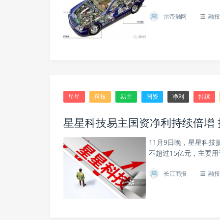
雷帝触网
融投
星星
科技
易主
国资
净利
持续
星星科技易主国资净利持续倍增 
11月9日晚，星星科
不超过15亿元，主要
长江商报
融投