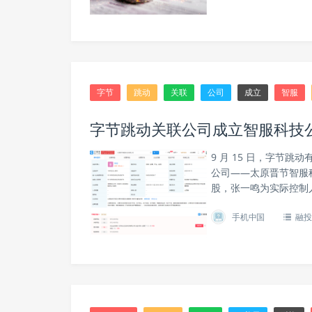
字节
跳动
关联
公司
成立
智服
字节跳动关联公司成立智服科技公
9 月 15 日，字节
公司——太原晋节智服科
股，张一鸣为实际控制
手机中国
融投