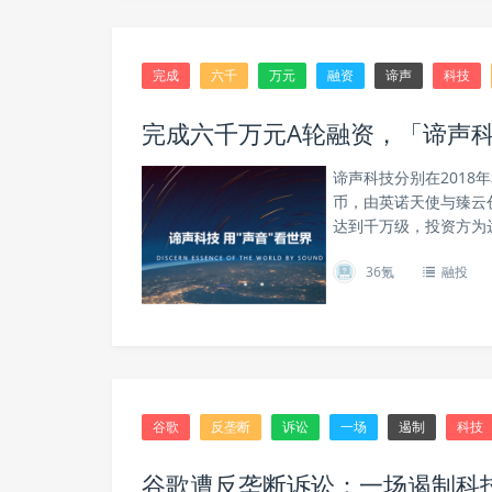
完成
六千
万元
融资
谛声
科技
完成六千万元A轮融资，「谛声科
谛声科技分别在2018
币，由英诺天使与臻云创
达到千万级，投资方为达
36氪
融投
谷歌
反垄断
诉讼
一场
遏制
科技
谷歌遭反垄断诉讼：一场遏制科