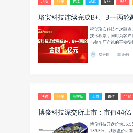
珞安
科技
连续
完成
B++
两轮
珞安科技连续完成B+、B++两轮
祝贺珞安科技本次融资
技术积累，同时为客户
与整车厂产线的平稳衔
猎云网
融投
博俊
科技
深交所
上市
市值
44亿
博俊科技深交所上市：市值44亿
博俊科技开盘价为36.5
189.5%。以收盘价计