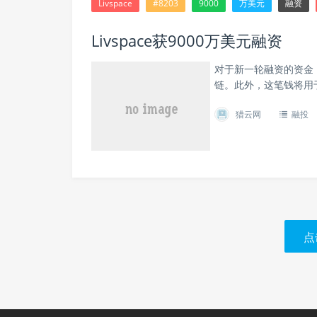
Livspace
#8203
9000
万美元
融资
Livspace​获9000万美元融资
对于新一轮融资的资金，
链。此外，这笔钱将用
猎云网
融投
点