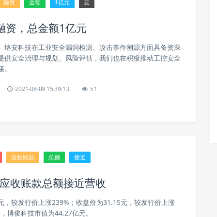
融资
金额
1亿元
云
融资，总金额1亿元
。珞安科技在工业安全漏洞检测、攻击事件溯源方面具备资深
提供安全治理与规划、风险评估，我们也在积极推动工控安全
接。
2021-08-09 15:39:13
51
应收账款
总额
接近
 应收账款总额接近营收
元，较发行价上涨239%；收盘价为31.15元，较发行价上涨
算，博俊科技市值为44.27亿元。