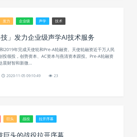
发力
企业级
声学
技术
技」发力企业级声学AI技术服务
年和2019年完成天使轮和Pre-A轮融资。天使轮融资近千万人民
投领投，创势资本、AC资本与燕清资本跟投。Pre-A轮融资
晨财智和新微...
2020-11-05 09:10:49
23
巨头
战役
拉开序幕
技巨头的战役拉开序幕