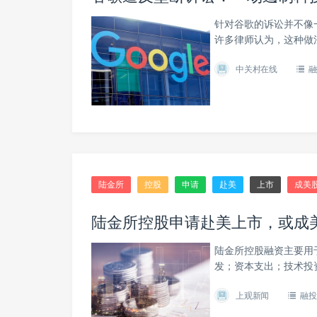
针对谷歌的诉讼并不像
许多律师认为，这种做
中关村在线
融
陆金所
控股
申请
赴美
上市
成美
陆金所控股申请赴美上市，或成美
陆金所控股融资主要用
发；资本支出；技术投
上观新闻
融投