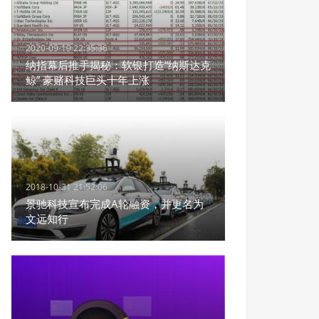
2020-09-19 22:35:36
纳指幕后推手揭秘：软银打造“纳斯达克
鲸” 豪赌科技巨头十年上涨
2018-10-31 21:52:06
景驰科技宣布完成A轮融资，并更名为
文远知行