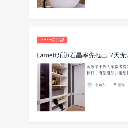
Lamett乐迈石晶
Lamett乐迈石晶率先推出“7
该政策不仅为消费者提
标杆，有望引领并推动
创始人
精选