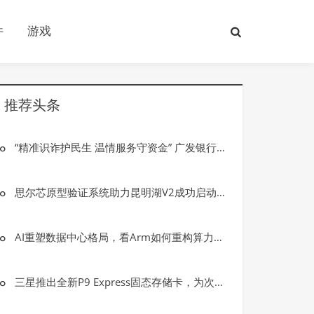
件
游戏
推荐头条
“精准识诈护民生 温情服务守资金” 广发银行大庆龙南支行成功拦截一起电信网络诈骗案件
思尔芯原型验证系统助力昆明湖V2成功启动GUI OpenEuler
AI重塑数据中心格局，看Arm如何重构算力基础设施新形态
三星推出全新P9 Express固态存储卡，为次世代游戏与专业创意工作而生
游戏