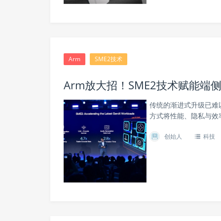
Arm
SME2技术
Arm放大招！SME2技术赋能端侧
传统的渐进式升级已难
方式将性能、隐私与效
创始人
科技