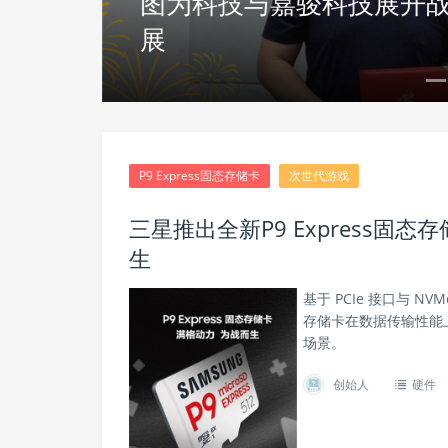
速发
BOE（京东方）领先科技
电竞、健身三大应用场景
P9 Express固态存储卡
次世代游戏
三星推出全新P9 Express
生
基于 PCIe 接口与 NVMe
存储卡在数据传输性能
场景。
创始人
硬件