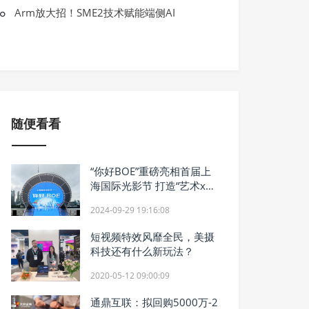
BOE·IPC电竞大赛暨BOE无畏杯S2完美
Arm放大招！SME2技术赋能端侧AI
方）竖立电竞产业生态新标杆
随便看看
“你好BOE”重磅亮相首届上
海国际光影节 打造“艺术x科
技”顶级影像盛宴
2024-09-29 19:16:08
短视频特效风靡全民，美摄
科技还有什么新玩法？
2020-05-12 09:00:09
通鼎互联：拟回购5000万-2