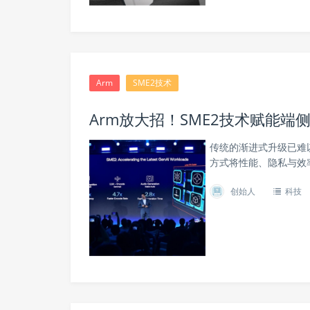
Arm
SME2技术
Arm放大招！SME2技术赋能端侧
传统的渐进式升级已难
方式将性能、隐私与效
创始人
科技