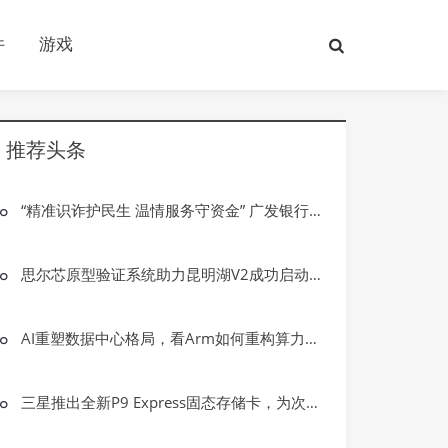
件
游戏
推荐头条
“精准识诈护民生 温情服务守资金” 广发银行大庆龙南支行成功拦截一起电信网络诈骗案件
思尔芯原型验证系统助力昆明湖V2成功启动GUI OpenEuler
AI重塑数据中心格局，看Arm如何重构算力基础设施新形态
三星推出全新P9 Express固态存储卡，为次世代游戏与专业创意工作而生
游戏