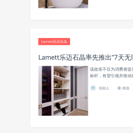
Lamett乐迈石晶
Lamett乐迈石晶率先推出“7
该政策不仅为消费者提
标杆，有望引领并推动
创始人
精选