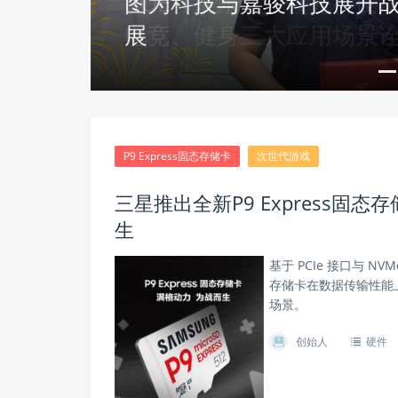
速发
BOE（京东方）领先科技
电竞、健身三大应用场景
P9 Express固态存储卡
次世代游戏
三星推出全新P9 Express
生
基于 PCIe 接口与 NVMe
存储卡在数据传输性能
场景。
创始人
硬件