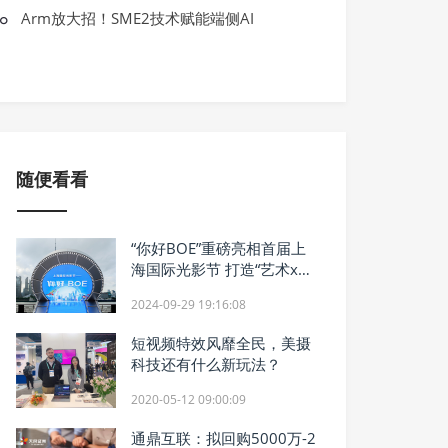
BOE·IPC电竞大赛暨BOE无畏杯S2完美
Arm放大招！SME2技术赋能端侧AI
方）竖立电竞产业生态新标杆
随便看看
“你好BOE”重磅亮相首届上
海国际光影节 打造“艺术x科
技”顶级影像盛宴
2024-09-29 19:16:08
短视频特效风靡全民，美摄
科技还有什么新玩法？
2020-05-12 09:00:09
通鼎互联：拟回购5000万-2