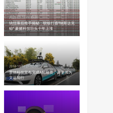
2020-09-19 22:35:36
纳指幕后推手揭秘：软银打造“纳斯达克
鲸” 豪赌科技巨头十年上涨
2018-10-31 21:52:06
景驰科技宣布完成A轮融资，并更名为
文远知行