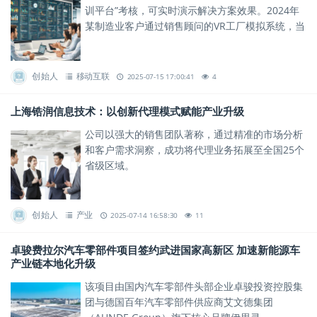
训平台”考核，可实时演示解决方案效果。2024年
某制造业客户通过销售顾问的VR工厂模拟系统，当
场签下千万元级订单。
创始人
移动互联
2025-07-15 17:00:41
4
上海锆润信息技术：以创新代理模式赋能产业升级
公司以强大的销售团队著称，通过精准的市场分析
和客户需求洞察，成功将代理业务拓展至全国25个
省级区域。
创始人
产业
2025-07-14 16:58:30
11
卓骏费拉尔汽车零部件项目签约武进国家高新区 加速新能源车
产业链本地化升级
该项目由国内汽车零部件头部企业卓骏投资控股集
团与德国百年汽车零部件供应商艾文德集团