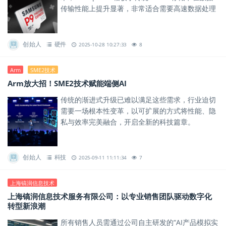
传输性能上提升显著，非常适合需要高速数据处理
与大容量传输的应用场景。
创始人
硬件
2025-10-28 10:27:33
8
Arm
SME2技术
Arm放大招！SME2技术赋能端侧AI
传统的渐进式升级已难以满足这些需求，行业迫切
需要一场根本性变革，以可扩展的方式将性能、隐
私与效率完美融合，开启全新的科技篇章。
创始人
科技
2025-09-11 11:11:34
7
上海镐润信息技术
上海镐润信息技术服务有限公司：以专业销售团队驱动数字化
转型新浪潮
所有销售人员需通过公司自主研发的“AI产品模拟实