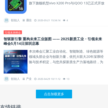
旗下旗舰机型vivo X200 Pro与iQOO 13已正式开放
Android 16开发者适配版本下载，助力...
创始人
通信
2025-05-21 15:34:14
4
引领未来峰会
智驱新引擎 重构未来工业版图 —— 2025新质工业・引领未来
峰会5月14日深圳启幕
本次峰会汇聚工业自动化、智能制造、绿色能源等
领域头部企业与创新力量，依托大联大20年深厚经
验与技术积淀，与您共探新质生产力落地路径，为
行业发展绘制蓝图。
创始人
产业
2025-04-29 10:11:12
13
点击加载更多
友情链接