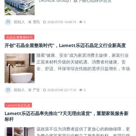
（AUNDE Group）旗下核心品牌伊思灵
（ISRINGHAUSEN）合资成立，旨在通过技术协同
与资源整合，推动区域...
创始人
资讯
2025-07-09 14:48:19
5
石晶全屋整装时代
开创“石晶全屋整装时代”，Lamett乐迈石晶定义行业新高度
随着“健康、安全”成为家居消费主旋律，家装行业
正迎来材料升级的关键机遇。消费者对健康、安
全、舒适、环保等综合性能的需求日益增长，市场
急需兼具健康、安全与功能性的新型材料，以满足
人们对高品质美好生活的期...
创始人
产业
2025-07-08 22:17:10
5
Lamett乐迈石晶
Lamett乐迈石晶率先推出“7天无理由退货”，重塑家装服务新
标杆
该政策不仅为消费者提供了更放心的购物保障，更
为整个家装家居行业树立了服务新标杆，有望引领