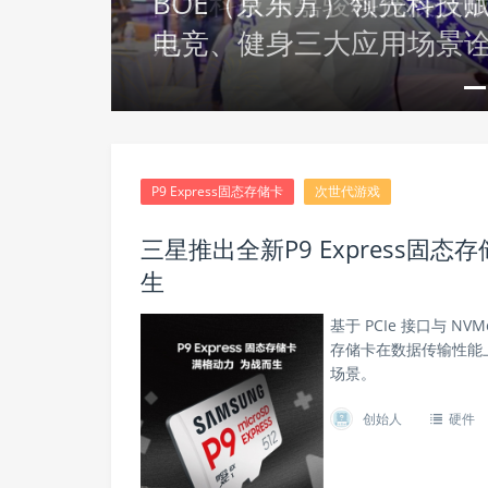
速发
BOE（京东方）领先科技
电竞、健身三大应用场景
P9 Express固态存储卡
次世代游戏
三星推出全新P9 Express
生
基于 PCIe 接口与 NVMe
存储卡在数据传输性能
场景。
创始人
硬件