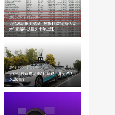
2020-09-19 22:35:36
纳指幕后推手揭秘：软银打造“纳斯达克
鲸” 豪赌科技巨头十年上涨
2018-10-31 21:52:06
景驰科技宣布完成A轮融资，并更名为
文远知行