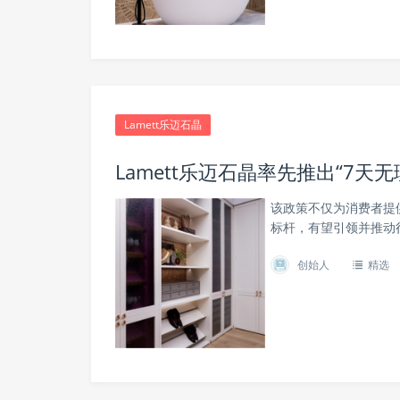
Lamett乐迈石晶
Lamett乐迈石晶率先推出“7
该政策不仅为消费者提
标杆，有望引领并推动
创始人
精选