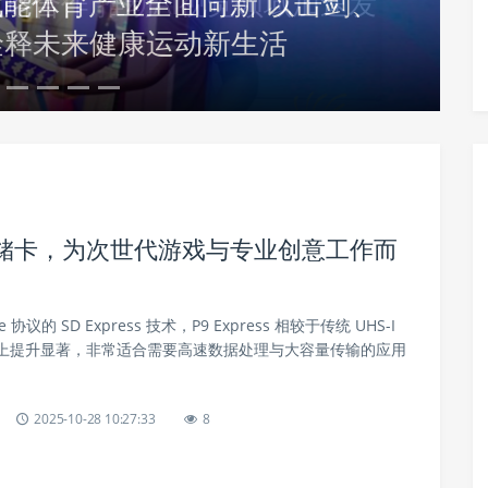
赋能体育产业全面向新 以击剑、
诠释未来健康运动新生活
固态存储卡，为次世代游戏与专业创意工作而
 协议的 SD Express 技术，P9 Express 相较于传统 UHS-I
上提升显著，非常适合需要高速数据处理与大容量传输的应用
2025-10-28 10:27:33
8