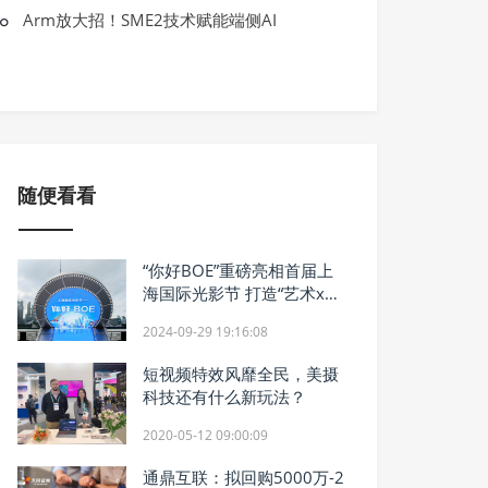
BOE·IPC电竞大赛暨BOE无畏杯S2完美
Arm放大招！SME2技术赋能端侧AI
方）竖立电竞产业生态新标杆
随便看看
“你好BOE”重磅亮相首届上
海国际光影节 打造“艺术x科
技”顶级影像盛宴
2024-09-29 19:16:08
短视频特效风靡全民，美摄
科技还有什么新玩法？
2020-05-12 09:00:09
通鼎互联：拟回购5000万-2