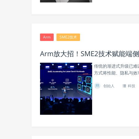
Arm
SME2技术
Arm放大招！SME2技术赋能端侧
传统的渐进式升级已难
方式将性能、隐私与效
创始人
科技