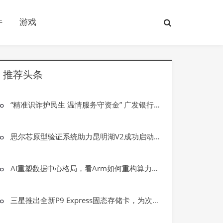
件
游戏
推荐头条
“精准识诈护民生 温情服务守资金” 广发银行大庆龙南支行成功拦截一起电信网络诈骗案件
思尔芯原型验证系统助力昆明湖V2成功启动GUI OpenEuler
AI重塑数据中心格局，看Arm如何重构算力基础设施新形态
三星推出全新P9 Express固态存储卡，为次世代游戏与专业创意工作而生
游戏