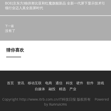
BOE(京东方)独供努比亚和红魔旗舰新品 全新一代屏下显示技术引
领行业迈入真全面屏时代
下一篇
没有了
猜你喜欢
首页
资讯
移动互联
电商
通信
科技
硬件
软件
游戏
自媒体
融投
精选
产业
Copyright http://www.itrb.com.cn/IT科技日报 版权所有 Powered
by
Xunruicms