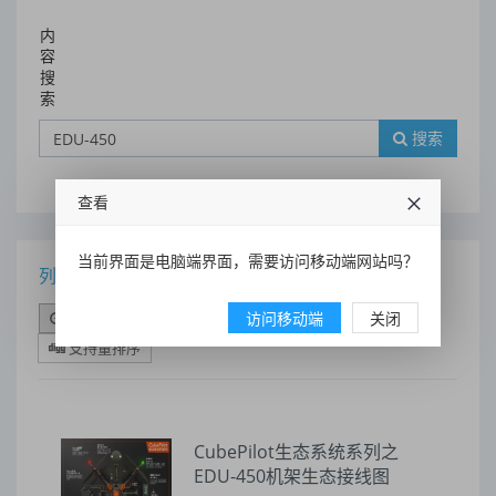
内
容
搜
索
搜索
查看
当前界面是电脑端界面，需要访问移动端网站吗？
列表
时间排序
点击排序
访问移动端
评论排序
评分排序
关闭
支持量排序
CubePilot生态系统系列之
EDU-450机架生态接线图