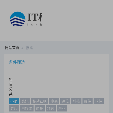
网站首页
搜索
条件筛选
栏
目
分
类
不限
资讯
移动互联
电商
通信
科技
硬件
软件
游戏
自媒体
融投
精选
产业