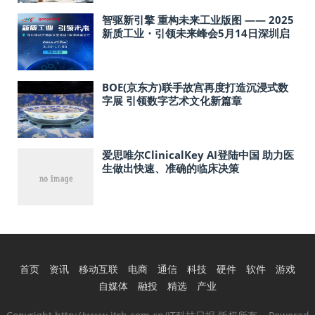
智驱新引擎 重构未来工业版图 —— 2025
新质工业・引领未来峰会5月14日深圳启
幕
BOE(京东方)联手故宫再度打造沉浸式数
字展 引领数字艺术文化新篇章
爱思唯尔ClinicalKey AI登陆中国 助力医
生做出快速、准确的临床决策
首页
资讯
移动互联
电商
通信
科技
硬件
软件
游戏
自媒体
融投
精选
产业