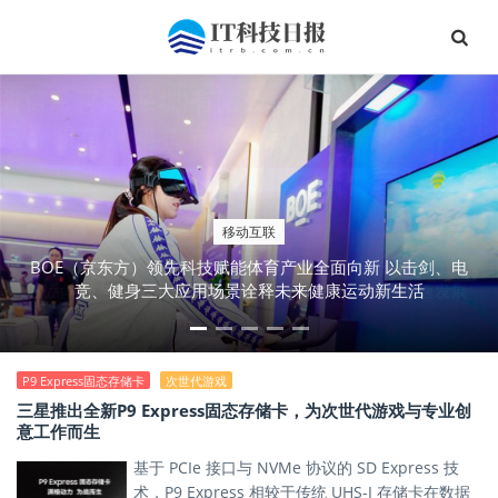
移动互联
BOE（京东方）领先科技赋能体育产业全面向新 以击剑、电
竞、健身三大应用场景诠释未来健康运动新生活
P9 Express固态存储卡
次世代游戏
三星推出全新P9 Express固态存储卡，为次世代游戏与专业创
意工作而生
基于 PCIe 接口与 NVMe 协议的 SD Express 技
术，P9 Express 相较于传统 UHS-I 存储卡在数据