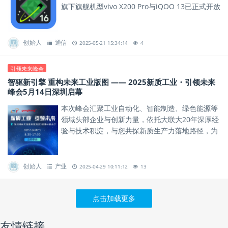
旗下旗舰机型vivo X200 Pro与iQOO 13已正式开放
Android 16开发者适配版本下载，助力...
创始人
通信
2025-05-21 15:34:14
4
引领未来峰会
智驱新引擎 重构未来工业版图 —— 2025新质工业・引领未来
峰会5月14日深圳启幕
本次峰会汇聚工业自动化、智能制造、绿色能源等
领域头部企业与创新力量，依托大联大20年深厚经
验与技术积淀，与您共探新质生产力落地路径，为
行业发展绘制蓝图。
创始人
产业
2025-04-29 10:11:12
13
点击加载更多
友情链接