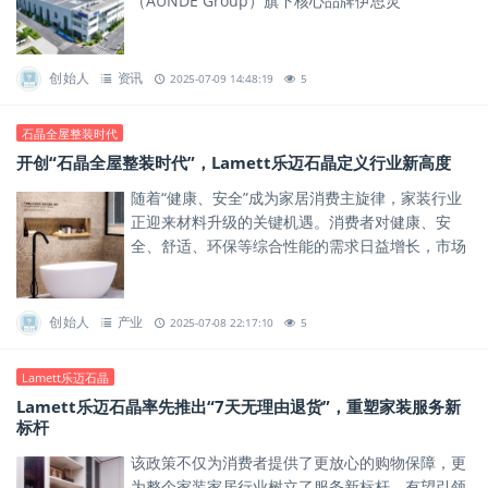
（AUNDE Group）旗下核心品牌伊思灵
（ISRINGHAUSEN）合资成立，旨在通过技术协同
与资源整合，推动区域...
创始人
资讯
2025-07-09 14:48:19
5
石晶全屋整装时代
开创“石晶全屋整装时代”，Lamett乐迈石晶定义行业新高度
随着“健康、安全”成为家居消费主旋律，家装行业
正迎来材料升级的关键机遇。消费者对健康、安
全、舒适、环保等综合性能的需求日益增长，市场
急需兼具健康、安全与功能性的新型材料，以满足
人们对高品质美好生活的期...
创始人
产业
2025-07-08 22:17:10
5
Lamett乐迈石晶
Lamett乐迈石晶率先推出“7天无理由退货”，重塑家装服务新
标杆
该政策不仅为消费者提供了更放心的购物保障，更
为整个家装家居行业树立了服务新标杆，有望引领