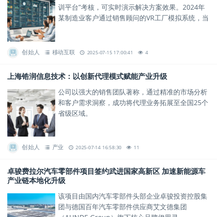
训平台”考核，可实时演示解决方案效果。2024年
某制造业客户通过销售顾问的VR工厂模拟系统，当
场签下千万元级订单。
创始人
移动互联
2025-07-15 17:00:41
4
上海锆润信息技术：以创新代理模式赋能产业升级
公司以强大的销售团队著称，通过精准的市场分析
和客户需求洞察，成功将代理业务拓展至全国25个
省级区域。
创始人
产业
2025-07-14 16:58:30
11
卓骏费拉尔汽车零部件项目签约武进国家高新区 加速新能源车
产业链本地化升级
该项目由国内汽车零部件头部企业卓骏投资控股集
团与德国百年汽车零部件供应商艾文德集团