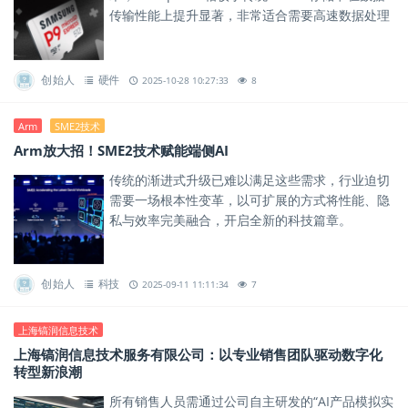
传输性能上提升显著，非常适合需要高速数据处理
与大容量传输的应用场景。
创始人
硬件
2025-10-28 10:27:33
8
Arm
SME2技术
Arm放大招！SME2技术赋能端侧AI
传统的渐进式升级已难以满足这些需求，行业迫切
需要一场根本性变革，以可扩展的方式将性能、隐
私与效率完美融合，开启全新的科技篇章。
创始人
科技
2025-09-11 11:11:34
7
上海镐润信息技术
上海镐润信息技术服务有限公司：以专业销售团队驱动数字化
转型新浪潮
所有销售人员需通过公司自主研发的“AI产品模拟实