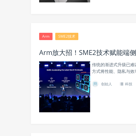
Arm
SME2技术
Arm放大招！SME2技术赋能端侧
传统的渐进式升级已难
方式将性能、隐私与效
创始人
科技