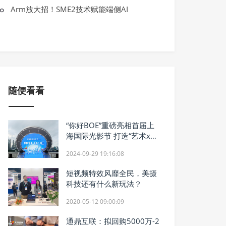
BOE·IPC电竞大赛暨BOE无畏杯S2完美
Arm放大招！SME2技术赋能端侧AI
方）竖立电竞产业生态新标杆
随便看看
“你好BOE”重磅亮相首届上
海国际光影节 打造“艺术x科
技”顶级影像盛宴
2024-09-29 19:16:08
短视频特效风靡全民，美摄
科技还有什么新玩法？
2020-05-12 09:00:09
通鼎互联：拟回购5000万-2