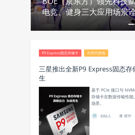
速发
BOE（京东方）领先科技
电竞、健身三大应用场景
P9 Express固态存储卡
次世代游戏
三星推出全新P9 Express
生
基于 PCIe 接口与 NVMe
存储卡在数据传输性能
场景。
创始人
硬件