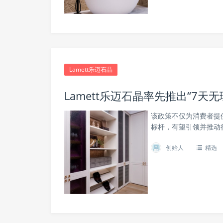
Lamett乐迈石晶
Lamett乐迈石晶率先推出“7
该政策不仅为消费者提
标杆，有望引领并推动
创始人
精选