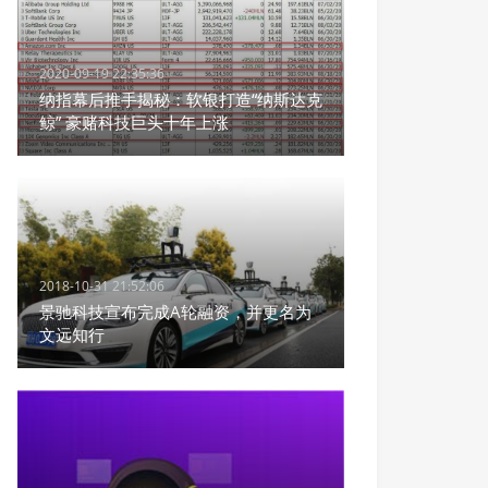
2020-09-19 22:35:36
纳指幕后推手揭秘：软银打造“纳斯达克
鲸” 豪赌科技巨头十年上涨
2018-10-31 21:52:06
景驰科技宣布完成A轮融资，并更名为
文远知行