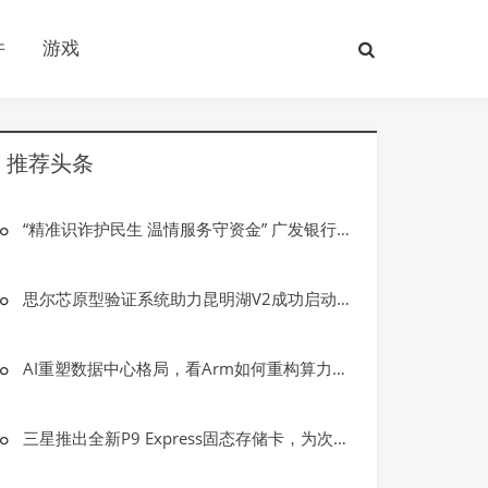
件
游戏
推荐头条
“精准识诈护民生 温情服务守资金” 广发银行大庆龙南支行成功拦截一起电信网络诈骗案件
思尔芯原型验证系统助力昆明湖V2成功启动GUI OpenEuler
AI重塑数据中心格局，看Arm如何重构算力基础设施新形态
三星推出全新P9 Express固态存储卡，为次世代游戏与专业创意工作而生
游戏