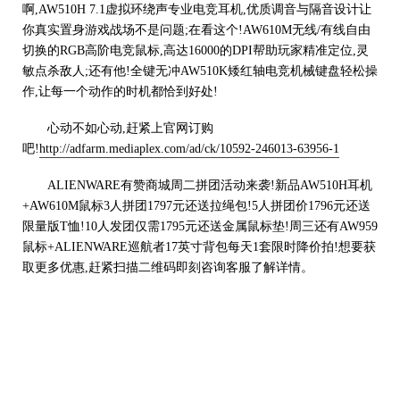
啊,AW510H 7.1虚拟环绕声专业电竞耳机,优质调音与隔音设计让
你真实置身游戏战场不是问题;在看这个!AW610M无线/有线自由
切换的RGB高阶电竞鼠标,高达16000的DPI帮助玩家精准定位,灵
敏点杀敌人;还有他!全键无冲AW510K矮红轴电竞机械键盘轻松操
作,让每一个动作的时机都恰到好处!
心动不如心动,赶紧上官网订购
吧!
http://adfarm.mediaplex.com/ad/ck/10592-246013-63956-1
ALIENWARE有赞商城周二拼团活动来袭!新品AW510H耳机
+AW610M鼠标3人拼团1797元还送拉绳包!5人拼团价1796元还送
限量版T恤!10人发团仅需1795元还送金属鼠标垫!周三还有AW959
鼠标+ALIENWARE巡航者17英寸背包每天1套限时降价拍!想要获
取更多优惠,赶紧扫描二维码即刻咨询客服了解详情。