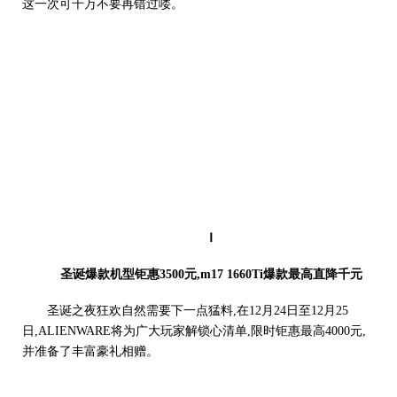
这一次可千万不要再错过喽。
Ⅰ
圣诞爆款机型钜惠3500元,m17 1660Ti爆款最高直降千元
圣诞之夜狂欢自然需要下一点猛料,在12月24日至12月25
日,ALIENWARE将为广大玩家解锁心清单,限时钜惠最高4000元,
并准备了丰富豪礼相赠。