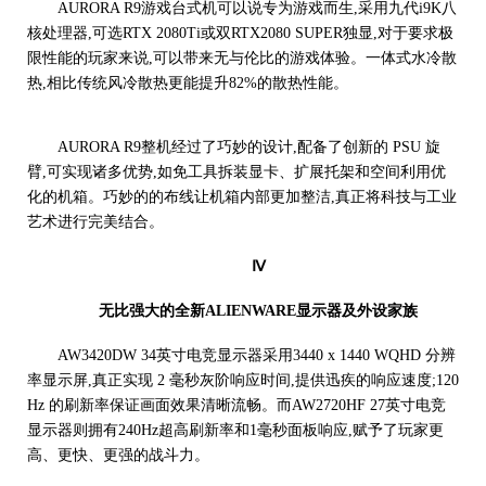
AURORA R9游戏台式机可以说专为游戏而生,采用九代i9K八
核处理器,可选RTX 2080Ti或双RTX2080 SUPER独显,对于要求极
限性能的玩家来说,可以带来无与伦比的游戏体验。一体式水冷散
热,相比传统风冷散热更能提升82%的散热性能。
AURORA R9整机经过了巧妙的设计,配备了创新的 PSU 旋
臂,可实现诸多优势,如免工具拆装显卡、扩展托架和空间利用优
化的机箱。巧妙的的布线让机箱内部更加整洁,真正将科技与工业
艺术进行完美结合。
Ⅳ
无比强大的全新ALIENWARE显示器及外设家族
AW3420DW 34英寸电竞显示器采用3440 x 1440 WQHD 分辨
率显示屏,真正实现 2 毫秒灰阶响应时间,提供迅疾的响应速度;120
Hz 的刷新率保证画面效果清晰流畅。而AW2720HF 27英寸电竞
显示器则拥有240Hz超高刷新率和1毫秒面板响应,赋予了玩家更
高、更快、更强的战斗力。