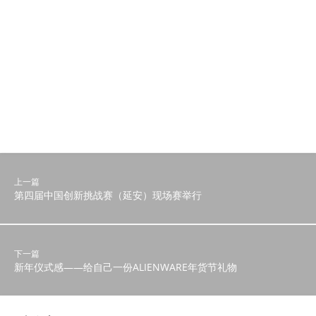
上一篇
第四届中国创新挑战赛（延安）现场赛举行
下一篇
新年仪式感——给自己一份ALIENWARE年货节礼物