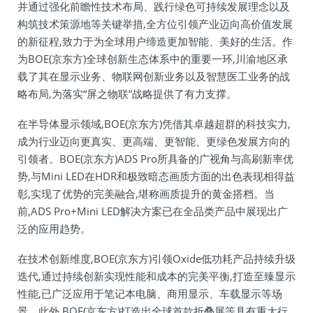
并通过强化前瞻性技术布局、践行绿色可持续发展理念以及
构筑技术策源地等关键举措,全方位引领产业迈向高价值发展
的新征程,致力于为全球用户缔造更加智能、美好的生活。作
为BOE(京东方)全球创新生态体系中的重要一环,川渝地区承
载了其在显示业务、物联网创新业务以及智慧医工业务的战
略布局,为落实“屏之物联”战略提供了有力支撑。
在半导体显示领域,BOE(京东方)凭借其卓越超群的科技实力,
成为行业迈向更真实、更高端、更智能、更绿色发展方向的
引领者。BOE(京东方)ADS Pro所具备的广视角与高刷新率优
势,与Mini LED在HDR和极致暗态画质方面的出色表现相得益
彰,实现了优势的完美融合,堪称画质提升的黄金搭档。当
前,ADS Pro+Mini LED解决方案已在全品类产品中展现出广
泛的应用趋势。
在技术创新维度,BOE(京东方)引领Oxide低功耗产品持续升级
迭代,通过持续创新实现性能和成本的完美平衡,打造至臻显示
性能,已广泛应用于笔记本电脑、商用显示、车载显示等场
景。此外,BOE(京东方)打造出全球首款折叠屏等具有重大行