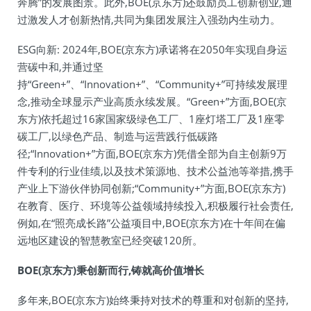
奔腾”的发展图景。此外,BOE(京东方)还鼓励员工创新创业,通
过激发人才创新热情,共同为集团发展注入强劲内生动力。
ESG向新: 2024年,BOE(京东方)承诺将在2050年实现自身运
营碳中和,并通过坚
持“Green+”、“Innovation+”、“Community+”可持续发展理
念,推动全球显示产业高质永续发展。“Green+”方面,BOE(京
东方)依托超过16家国家级绿色工厂、1座灯塔工厂及1座零
碳工厂,以绿色产品、制造与运营践行低碳路
径;“Innovation+”方面,BOE(京东方)凭借全部为自主创新9万
件专利的行业佳绩,以及技术策源地、技术公益池等举措,携手
产业上下游伙伴协同创新;“Community+”方面,BOE(京东方)
在教育、医疗、环境等公益领域持续投入,积极履行社会责任,
例如,在“照亮成长路”公益项目中,BOE(京东方)在十年间在偏
远地区建设的智慧教室已经突破120所。
BOE(京东方)秉创新而行,铸就高价值增长
多年来,BOE(京东方)始终秉持对技术的尊重和对创新的坚持,