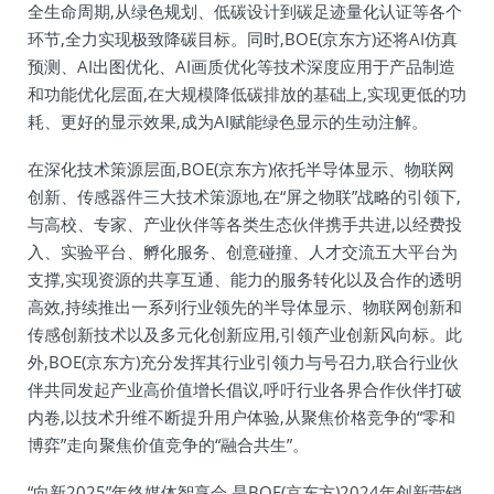
全生命周期,从绿色规划、低碳设计到碳足迹量化认证等各个
环节,全力实现极致降碳目标。同时,BOE(京东方)还将AI仿真
预测、AI出图优化、AI画质优化等技术深度应用于产品制造
和功能优化层面,在大规模降低碳排放的基础上,实现更低的功
耗、更好的显示效果,成为AI赋能绿色显示的生动注解。
在深化技术策源层面,BOE(京东方)依托半导体显示、物联网
创新、传感器件三大技术策源地,在“屏之物联”战略的引领下,
与高校、专家、产业伙伴等各类生态伙伴携手共进,以经费投
入、实验平台、孵化服务、创意碰撞、人才交流五大平台为
支撑,实现资源的共享互通、能力的服务转化以及合作的透明
高效,持续推出一系列行业领先的半导体显示、物联网创新和
传感创新技术以及多元化创新应用,引领产业创新风向标。此
外,BOE(京东方)充分发挥其行业引领力与号召力,联合行业伙
伴共同发起产业高价值增长倡议,呼吁行业各界合作伙伴打破
内卷,以技术升维不断提升用户体验,从聚焦价格竞争的“零和
博弈”走向聚焦价值竞争的“融合共生”。
“向新2025”年终媒体智享会,是BOE(京东方)2024年创新营销