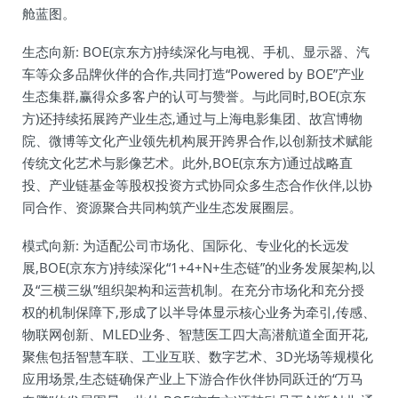
舱蓝图。
生态向新: BOE(京东方)持续深化与电视、手机、显示器、汽
车等众多品牌伙伴的合作,共同打造“Powered by BOE”产业
生态集群,赢得众多客户的认可与赞誉。与此同时,BOE(京东
方)还持续拓展跨产业生态,通过与上海电影集团、故宫博物
院、微博等文化产业领先机构展开跨界合作,以创新技术赋能
传统文化艺术与影像艺术。此外,BOE(京东方)通过战略直
投、产业链基金等股权投资方式协同众多生态合作伙伴,以协
同合作、资源聚合共同构筑产业生态发展圈层。
模式向新: 为适配公司市场化、国际化、专业化的长远发
展,BOE(京东方)持续深化“1+4+N+生态链”的业务发展架构,以
及“三横三纵”组织架构和运营机制。在充分市场化和充分授
权的机制保障下,形成了以半导体显示核心业务为牵引,传感、
物联网创新、MLED业务、智慧医工四大高潜航道全面开花,
聚焦包括智慧车联、工业互联、数字艺术、3D光场等规模化
应用场景,生态链确保产业上下游合作伙伴协同跃迁的“万马