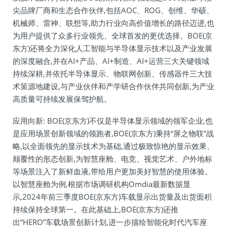
尖品牌厂商和生态合作伙伴,包括AOC、ROG、创维、华硕、
机械师、雷神、联想等,助力行业向高价值增长的路径迈进,也
为用户提供了众多行业领先、全球首发的更优选择。BOE(京
东方)还将全力深化人工智能与半导体显示技术以及产业发展
的深度融合,并在AI+产品、AI+制造、AI+运营三大关键领域
持续深耕,并依托半导体显示、物联网创新、传感器件三大技
术策源地建设,与产业伙伴和产学研合作伙伴共同创新,为产业
高质量可持续发展保驾护航。
应用向新: BOE(京东方)不仅是半导体显示领域的领军企业,也
是应用场景创新领域的领跑者,BOE(京东方)秉持“屏之物联”战
略,以全面领先的显示技术为基础,通过极致惊艳的显示效果、
颠覆性的形态创新,为智慧座舱、电竞、视觉艺术、户外地标
等场景注入了新鲜血液,带给用户更加美好智慧的使用体验。
以智慧座舱为例,根据市场调研机构Omdia最新数据显
示,2024年前三季度BOE(京东方)车载显示出货量及出货面积
持续保持全球第一。在此基础上,BOE(京东方)还推
出“HERO”车载场景创新计划,进一步描绘智能化时代汽车座