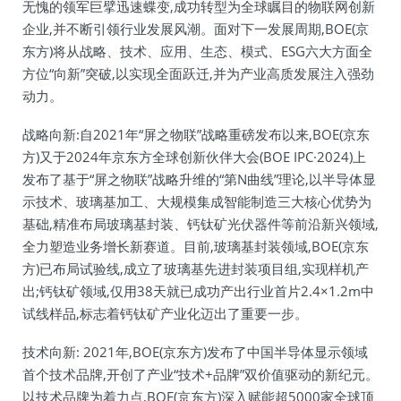
无愧的领军巨擘迅速蝶变,成功转型为全球瞩目的物联网创新
企业,并不断引领行业发展风潮。面对下一发展周期,BOE(京
东方)将从战略、技术、应用、生态、模式、ESG六大方面全
方位“向新”突破,以实现全面跃迁,并为产业高质发展注入强劲
动力。
战略向新:自2021年“屏之物联”战略重磅发布以来,BOE(京东
方)又于2024年京东方全球创新伙伴大会(BOE IPC·2024)上
发布了基于“屏之物联”战略升维的“第N曲线”理论,以半导体显
示技术、玻璃基加工、大规模集成智能制造三大核心优势为
基础,精准布局玻璃基封装、钙钛矿光伏器件等前沿新兴领域,
全力塑造业务增长新赛道。目前,玻璃基封装领域,BOE(京东
方)已布局试验线,成立了玻璃基先进封装项目组,实现样机产
出;钙钛矿领域,仅用38天就已成功产出行业首片2.4×1.2m中
试线样品,标志着钙钛矿产业化迈出了重要一步。
技术向新: 2021年,BOE(京东方)发布了中国半导体显示领域
首个技术品牌,开创了产业“技术+品牌”双价值驱动的新纪元。
以技术品牌为着力点,BOE(京东方)深入赋能超5000家全球顶