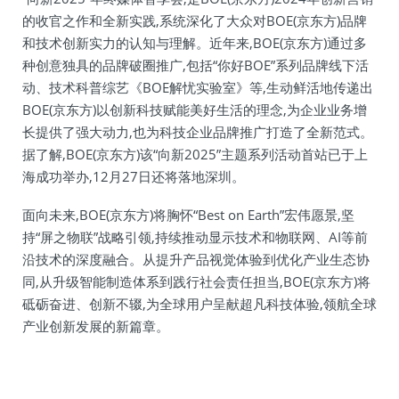
的收官之作和全新实践,系统深化了大众对BOE(京东方)品牌
和技术创新实力的认知与理解。近年来,BOE(京东方)通过多
种创意独具的品牌破圈推广,包括“你好BOE”系列品牌线下活
动、技术科普综艺《BOE解忧实验室》等,生动鲜活地传递出
BOE(京东方)以创新科技赋能美好生活的理念,为企业业务增
长提供了强大动力,也为科技企业品牌推广打造了全新范式。
据了解,BOE(京东方)该“向新2025”主题系列活动首站已于上
海成功举办,12月27日还将落地深圳。
面向未来,BOE(京东方)将胸怀“Best on Earth”宏伟愿景,坚
持“屏之物联”战略引领,持续推动显示技术和物联网、AI等前
沿技术的深度融合。从提升产品视觉体验到优化产业生态协
同,从升级智能制造体系到践行社会责任担当,BOE(京东方)将
砥砺奋进、创新不辍,为全球用户呈献超凡科技体验,领航全球
产业创新发展的新篇章。