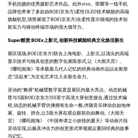
手机拍摄的优秀摄影艺术作品。此外vivo、荣耀等一线手机
品牌也带来了多款由BOE(京东方)柔性OLED技术赋能的高端
旗舰机型,强势展现了BOE(京东方)在柔性显示领域的技术创
新实力与移动终端市场的强大领导力。
Super酷赏:BOEx上影元,创新科技赋能经典文化焕活新生
展区现场,BOE(京东方)联合上海电影、上影元,以顶尖的高端
显示技术与独具创意的数字化展陈形式,让《大闹天宫》、
《哪吒闹海》等承载着几代人记忆的经典动画作品以全新形
态“活起来”,为文化艺术注入全新生命力。
灵动的“舞屏”机械臂数字装置是展区内最大亮点。动态机械
臂与3面BOE(京东方)55英寸高清大屏创意接合,通过技术编
程,动态的机械手臂仿佛拥有生命一般,伴随音乐律动自如地伸
展、旋转、拼合,让3面大屏在观众眼前自由舞动,《大闹天
宫》《哪吒闹海》《中国奇谭之小妖怪的夏天》等动画片段
灵动呈现,以极具冲击力的创意形式带领观众重回经典的故事
与记忆。