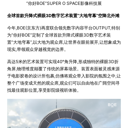
“你好BOE”SUPER O SPACE影像科技展
全球首款升降式裸眼3D数字艺术装置“大地穹幕”空降北外滩
今年,BOE(京东方)再度联合领先数字内容平台OUTPUT,特别
为“你好BOE”定制了全球首款升降式裸眼3D数字艺术装
置“大地穹幕”,以大地为观众席,让世界在眼前展开,让想象成为
现实,带领观众穿越视觉的边界。
高达5米的艺术装置可实现40°角升降,形成独特的裸眼3D折
角屏,物理维度颠覆了传统的屏幕场景。装置表面被灵感来源
于电影胶卷的设计所包裹,仿佛将观众带入影院的氛围之中,让
整个广场变成天然的观众席,观众们可以自由地在广阔空间寻
找最佳观影位置,享受影院级视听体验。