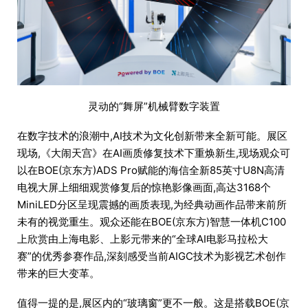
灵动的“舞屏”机械臂数字装置
在数字技术的浪潮中,AI技术为文化创新带来全新可能。展区
现场,《大闹天宫》在AI画质修复技术下重焕新生,现场观众可
以在BOE(京东方)ADS Pro赋能的海信全新85英寸U8N高清
电视大屏上细细观赏修复后的惊艳影像画面,高达3168个
MiniLED分区呈现震撼的画质表现,为经典动画作品带来前所
未有的视觉重生。观众还能在BOE(京东方)智慧一体机C100
上欣赏由上海电影、上影元带来的“全球AI电影马拉松大
赛”的优秀参赛作品,深刻感受当前AIGC技术为影视艺术创作
带来的巨大变革。
值得一提的是,展区内的“玻璃窗”更不一般。这是搭载BOE(京