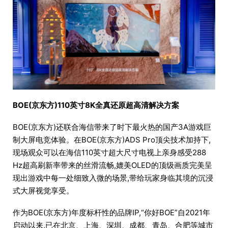
BOE(京东方)110英寸8K全真还原超高清解决方案
BOE(京东方)还联合海信带来了时下最火热的国产3A游戏巨
制大屏电竞体验。在BOE(京东方)ADS Pro顶尖技术加持下,
现场观众可以在海信110英寸超大尺寸电视上亲身感受288
Hz超高刷新率带来的丝滑流畅,媲美OLED的顶级画质完美呈
现出游戏中每一处细致入微的场景,带给玩家身临其境的沉浸
式大屏视觉享受。
作为BOE(京东方)年度标杆性的品牌IP,“你好BOE”自2021年
启动以来,已在北京、上海、深圳、成都、青岛、合肥等城市