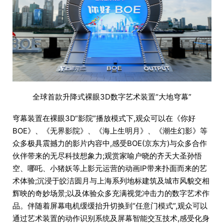
全球首款升降式裸眼3D数字艺术装置“大地穹幕”
穹幕装置在裸眼3D“影院”播放模式下,观众可以在《你好
BOE》、《无界影院》、《海上生明月》、《潮生幻影》等
众多极具震撼力的影片内容中,感受BOE(京东方)与众多合作
伙伴带来的无尽科技想象力;观赏家喻户晓的齐天大圣孙悟
空、哪吒、小猪妖等上影元运营的动画IP带来扑面而来的艺
术体验;沉浸于皎洁圆月与上海系列地标建筑及城市风貌交相
辉映的奇妙场景;以及体验众多充满视觉冲击力的数字艺术作
品。伴随着屏幕电机缓缓抬升切换到“任意门模式”,观众可以
通过艺术装置的动作识别系统及屏幕智能交互技术,感受化身