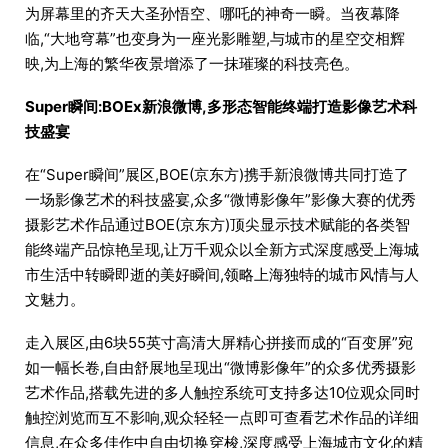
为屏幕里的齐天大圣孙悟空、哪吒的神奇一瞬。当夜幕降
临,“大地穹幕”也变身为一座光影雕塑,与城市的星空交相辉
映,为上海的繁华夜景增添了一抹璀璨的科技亮色。
Super瞬间:BOEx新浪微博,多形态智能终端打造影像艺术科
技盛宴
在“Super瞬间”展区,BOE(京东方)携手新浪微博共同打造了
一场影像艺术的科技盛宴,众多“微博影像年”影像大赛的优秀
摄影艺术作品通过BOE(京东方)顶尖显示技术赋能的各类智
能终端产品惊艳呈现,让万千观众以全新方式深度感受上海城
市生活中转瞬即逝的美好瞬间,领略上海独特的城市风情与人
文魅力。
走入展区,由6块55英寸高清大屏精心拼接而成的“百变屏”宛
如一幅长卷,自由舒展地呈现出“微博影像年”的众多优秀摄影
艺术作品,搭载先进的多人触控系统可支持多达10位观众同时
触控浏览而互不影响,观众轻轻一点即可查看艺术作品的详细
信息,在众多佳作中自由切换穿梭,深度感受上海城市文化的精