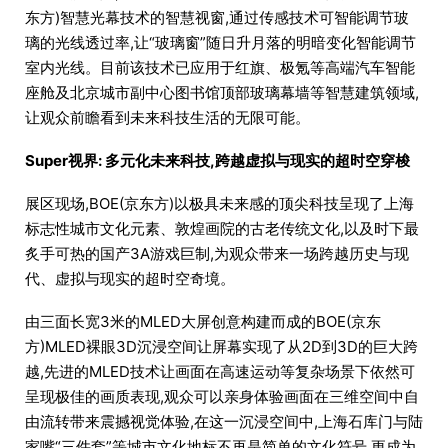
东方)智慧光幕技术的智慧视窗,通过传感技术可智能调节玻
璃的光线透过率,让“玻璃窗”随日升月落的明暗变化智能调节
室内光线。目前该技术已应用于红旗、极氪等高端汽车智能
座舱及北京城市副中心图书馆顶部玻璃幕墙等智慧建筑领域,
让观众前瞻看到未来科技生活的无限可能。
Super视界: 多元化未来科技,跨越虚拟与现实的超时空穿梭
展区现场,BOE(京东方)以极具未来感的顶尖科技呈现了上海
标志性城市文化元素、敦煌画院的古老传统文化,以及时下最
炙手可热的国产3A游戏巨制,为观众带来一场跨越历史与现
代、虚拟与现实的超时空奇境。
由三面长宽3米的MLED大屏创意构建而成的BOE(京东
方)MLED裸眼3D沉浸空间让屏幕实现了从2D到3D的巨大跨
越,先进的MLED技术让画面在高速运动等复杂场景下依然可
呈现极佳的画质表现,观众可以亲身体验画面在三维空间中自
由流转带来震撼视觉体验,在这一沉浸空间中,上海石库门与陆
家嘴“三件套”等城市文化地标不再是简单的文化符号,更成为