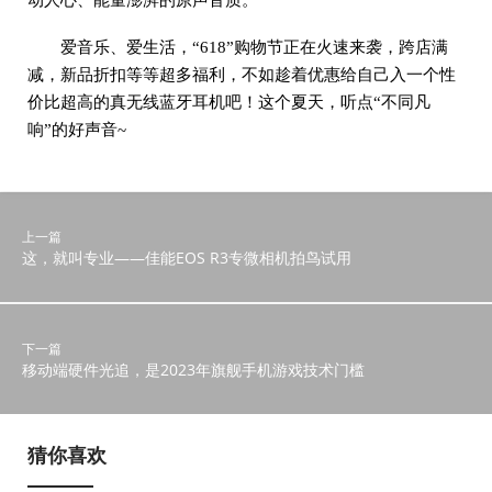
动人心、能量澎湃的原声音质。
爱音乐、爱生活，“618”购物节正在火速来袭，跨店满
减，新品折扣等等超多福利，不如趁着优惠给自己入一个性
价比超高的真无线蓝牙耳机吧！这个夏天，听点“不同凡
响”的好声音~
上一篇
这，就叫专业——佳能EOS R3专微相机拍鸟试用
下一篇
移动端硬件光追，是2023年旗舰手机游戏技术门槛
猜你喜欢