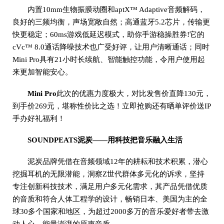
内置10mm生物振膜动圈和aptX™ Adaptive音频解码，
良好的三频均衡，声场宽敞自然；高通蓝牙5.2芯片，传输更
快更稳定；60ms游戏低延迟模式，助你手游稳操胜券!它的
cVc™ 8.0通话降噪技术也广受好评，让用户清晰通话；同时
Mini Pro具有21小时长续航、智能触控功能，令用户使用起
来更加智能安心。
Mini Pro
此次的优惠力度极大，对比发售价直降130元，
到手价269元，堪称性价比之选！立即抢购还有晒单评价送IP
手办好礼福利！
SOUNDPEATS泥炭——用科技把音乐融入生活
泥炭品牌凭借在音频领域12年的耕耘和技术积累，潜心
挖掘耳机的无限潜能，洞察Z世代群体多元化的诉求，坚持
专注创新科技技术，满足用户多元化需求，其产品凭借优质
的音质和符合人体工程学的设计，畅销日本、美国为主的全
球30多个国家和地区，为超过2000多万的音乐爱好者带去激