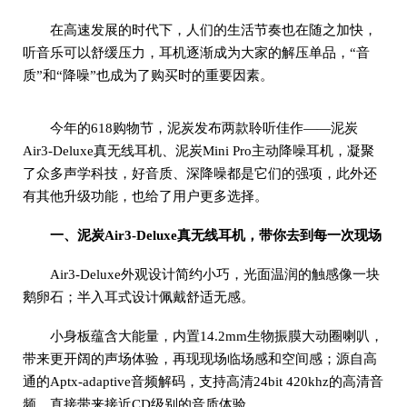
在高速发展的时代下，人们的生活节奏也在随之加快，
听音乐可以舒缓压力，耳机逐渐成为大家的解压单品，“音
质”和“降噪”也成为了购买时的重要因素。
今年的618购物节，泥炭发布两款聆听佳作——泥炭
Air3-Deluxe真无线耳机、泥炭Mini Pro主动降噪耳机，凝聚
了众多声学科技，好音质、深降噪都是它们的强项，此外还
有其他升级功能，也给了用户更多选择。
一、泥炭Air3-Deluxe真无线耳机，带你去到每一次现场
Air3-Deluxe外观设计简约小巧，光面温润的触感像一块
鹅卵石；半入耳式设计佩戴舒适无感。
小身板蕴含大能量，内置14.2mm生物振膜大动圈喇叭，
带来更开阔的声场体验，再现现场临场感和空间感；源自高
通的Aptx-adaptive音频解码，支持高清24bit 420khz的高清音
频，直接带来接近CD级别的音质体验。