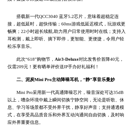
搭载新一代QCC3040 蓝牙5.2芯片，意味着超稳定连
接，超低延时，超快传输；60ms游戏低延迟模式，玩游戏更
畅爽；22小时超长续航,助力用户日常使用时时在线；支持入
耳检测，戴上即听、摘下即停，更智能、更便捷，令用户轻
松乐享音乐。
此次“618”购物节，
Air3-Deluxe
对比发售价首降40元，
仅需209元！更有晒单评价送IP手办好礼福利！
二、泥炭Mini Pro主动降噪耳机，“静”享音乐曼妙
Mini Pro采用新一代高通降噪芯片，噪音深处可达35dB
以上，嘈杂环境中戴上瞬间切换宁静空间，无论是听歌、休
息、学习等场景都不受外界干扰，静享好声音；支持通透模
式，在享受高品质音乐和外界互动沟通间自由切换，及时响
应外界重要信息。