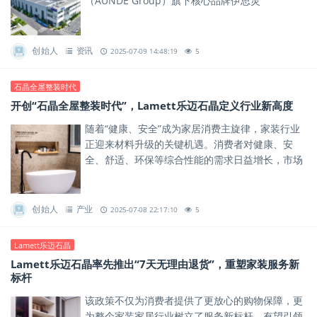
（AUNDE Group）旗下核心品牌伊思灵
（ISRINGHAUSEN）合资成立，旨在通过技术协同
与资源整合，推动区域...
创始人
资讯
2025-07-09 14:48:19
5
石晶全屋整装时代
开创“石晶全屋整装时代”，Lamett乐迈石晶定义行业新高度
随着“健康、安全”成为家居消费主旋律，家装行业
正迎来材料升级的关键机遇。消费者对健康、安
全、舒适、环保等综合性能的需求日益增长，市场
急需兼具健康、安全与功能性的新型材料，以满足
人们对高品质美好生活的期...
创始人
产业
2025-07-08 22:17:10
5
Lamett乐迈石晶
Lamett乐迈石晶率先推出“7天无理由退货”，重塑家装服务新
标杆
该政策不仅为消费者提供了更放心的购物保障，更
为整个家装家居行业树立了服务新标杆，有望引领