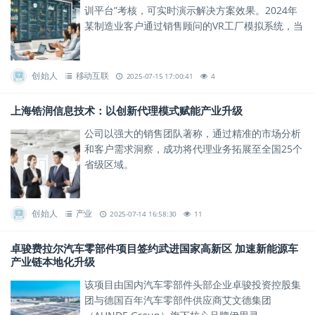
训平台”考核，可实时演示解决方案效果。2024年
某制造业客户通过销售顾问的VR工厂模拟系统，当
场签下千万元级订单。
创始人
移动互联
2025-07-15 17:00:41
4
上海锆润信息技术：以创新代理模式赋能产业升级
公司以强大的销售团队著称，通过精准的市场分析
和客户需求洞察，成功将代理业务拓展至全国25个
省级区域。
创始人
产业
2025-07-14 16:58:30
11
卓骏费拉尔汽车零部件项目签约武进国家高新区 加速新能源车
产业链本地化升级
该项目由国内汽车零部件头部企业卓骏投资控股集
团与德国百年汽车零部件供应商艾文德集团