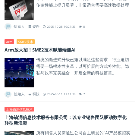
传输性能上提升显著，非常适合需要高速数据处理
与大容量传输的应用场景。
创始人
硬件
2025-10-28 10:27:33
8
Arm
SME2技术
Arm放大招！SME2技术赋能端侧AI
传统的渐进式升级已难以满足这些需求，行业迫切
需要一场根本性变革，以可扩展的方式将性能、隐
私与效率完美融合，开启全新的科技篇章。
创始人
科技
2025-09-11 11:11:34
7
上海镐润信息技术
上海镐润信息技术服务有限公司：以专业销售团队驱动数字化
转型新浪潮
所有销售人员需通过公司自主研发的“AI产品模拟实