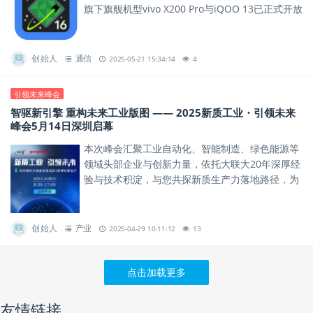
旗下旗舰机型vivo X200 Pro与iQOO 13已正式开放
Android 16开发者适配版本下载，助力...
创始人
通信
2025-05-21 15:34:14
4
引领未来峰会
智驱新引擎 重构未来工业版图 —— 2025新质工业・引领未来
峰会5月14日深圳启幕
本次峰会汇聚工业自动化、智能制造、绿色能源等
领域头部企业与创新力量，依托大联大20年深厚经
验与技术积淀，与您共探新质生产力落地路径，为
行业发展绘制蓝图。
创始人
产业
2025-04-29 10:11:12
13
点击加载更多
友情链接