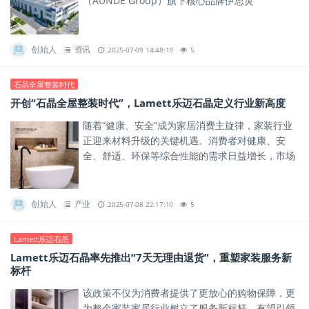
（AUNDE Group）旗下核心品牌伊思灵
（ISRINGHAUSEN）合资成立，旨在通过技术协同
与资源整合，推动区域...
创始人
资讯
2025-07-09 14:48:19
5
石晶全屋整装时代
开创“石晶全屋整装时代”，Lamett乐迈石晶定义行业新高度
随着“健康、安全”成为家居消费主旋律，家装行业
正迎来材料升级的关键机遇。消费者对健康、安
全、舒适、环保等综合性能的需求日益增长，市场
急需兼具健康、安全与功能性的新型材料，以满足
人们对高品质美好生活的期...
创始人
产业
2025-07-08 22:17:10
5
Lamett乐迈石晶
Lamett乐迈石晶率先推出“7天无理由退货”，重塑家装服务新
标杆
该政策不仅为消费者提供了更放心的购物保障，更
为整个家装家居行业树立了服务新标杆，有望引领