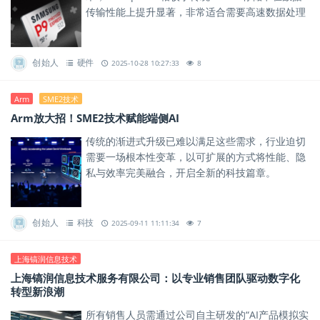
传输性能上提升显著，非常适合需要高速数据处理
与大容量传输的应用场景。
创始人
硬件
2025-10-28 10:27:33
8
Arm
SME2技术
Arm放大招！SME2技术赋能端侧AI
传统的渐进式升级已难以满足这些需求，行业迫切
需要一场根本性变革，以可扩展的方式将性能、隐
私与效率完美融合，开启全新的科技篇章。
创始人
科技
2025-09-11 11:11:34
7
上海镐润信息技术
上海镐润信息技术服务有限公司：以专业销售团队驱动数字化
转型新浪潮
所有销售人员需通过公司自主研发的“AI产品模拟实