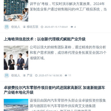
训平台”考核，可实时演示解决方案效果。2024年
某制造业客户通过销售顾问的VR工厂模拟系统，当
场签下千万元级订单。
创始人
移动互联
2025-07-15 17:00:41
4
上海锆润信息技术：以创新代理模式赋能产业升级
公司以强大的销售团队著称，通过精准的市场分析
和客户需求洞察，成功将代理业务拓展至全国25个
省级区域。
创始人
产业
2025-07-14 16:58:30
11
卓骏费拉尔汽车零部件项目签约武进国家高新区 加速新能源车
产业链本地化升级
该项目由国内汽车零部件头部企业卓骏投资控股集
团与德国百年汽车零部件供应商艾文德集团