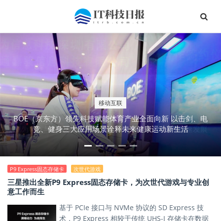
移动互联
科技
BOE（京东方）领先科技赋能体育产业全面向新 以击剑、电
图为科技与嘉骏科技展开战略合作 推动AI视觉领域加速发展
竞、健身三大应用场景诠释未来健康运动新生活
P9 Express固态存储卡
次世代游戏
三星推出全新P9 Express固态存储卡，为次世代游戏与专业创
意工作而生
基于 PCIe 接口与 NVMe 协议的 SD Express 技
术，P9 Express 相较于传统 UHS-I 存储卡在数据