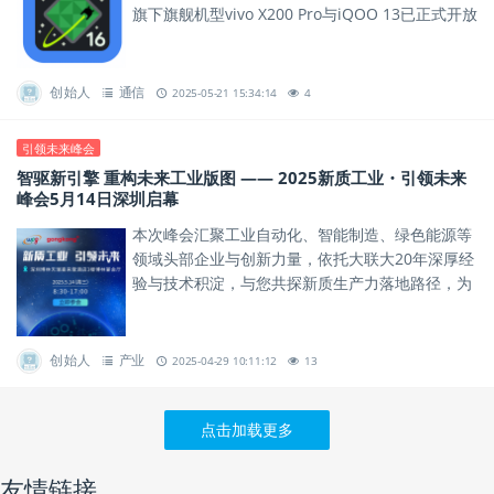
旗下旗舰机型vivo X200 Pro与iQOO 13已正式开放
Android 16开发者适配版本下载，助力...
创始人
通信
2025-05-21 15:34:14
4
引领未来峰会
智驱新引擎 重构未来工业版图 —— 2025新质工业・引领未来
峰会5月14日深圳启幕
本次峰会汇聚工业自动化、智能制造、绿色能源等
领域头部企业与创新力量，依托大联大20年深厚经
验与技术积淀，与您共探新质生产力落地路径，为
行业发展绘制蓝图。
创始人
产业
2025-04-29 10:11:12
13
点击加载更多
友情链接