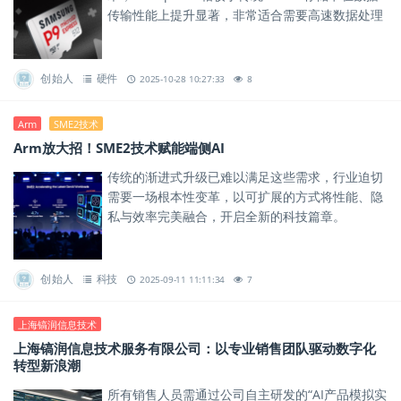
传输性能上提升显著，非常适合需要高速数据处理
与大容量传输的应用场景。
创始人
硬件
2025-10-28 10:27:33
8
Arm
SME2技术
Arm放大招！SME2技术赋能端侧AI
传统的渐进式升级已难以满足这些需求，行业迫切
需要一场根本性变革，以可扩展的方式将性能、隐
私与效率完美融合，开启全新的科技篇章。
创始人
科技
2025-09-11 11:11:34
7
上海镐润信息技术
上海镐润信息技术服务有限公司：以专业销售团队驱动数字化
转型新浪潮
所有销售人员需通过公司自主研发的“AI产品模拟实