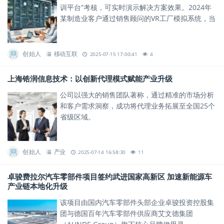
训平台”考核，可实时演示解决方案效果。2024年
某制造业客户通过销售顾问的VR工厂模拟系统，当
场签下千万元级订单。
创始人
移动互联
2025-07-15 17:00:41
4
上海锆润信息技术：以创新代理模式赋能产业升级
公司以强大的销售团队著称，通过精准的市场分析
和客户需求洞察，成功将代理业务拓展至全国25个
省级区域。
创始人
产业
2025-07-14 16:58:30
11
卓骏费拉尔汽车零部件项目签约武进国家高新区 加速新能源车
产业链本地化升级
该项目由国内汽车零部件头部企业卓骏投资控股集
团与德国百年汽车零部件供应商艾文德集团