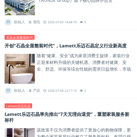
（AUNDE Group）旗下核心品牌伊思灵
（ISRINGHAUSEN）合资成立，旨在通过技术协同
与资源整合，推动区域...
创始人
资讯
2025-07-09 14:48:19
5
石晶全屋整装时代
开创“石晶全屋整装时代”，Lamett乐迈石晶定义行业新高度
随着“健康、安全”成为家居消费主旋律，家装行业
正迎来材料升级的关键机遇。消费者对健康、安
全、舒适、环保等综合性能的需求日益增长，市场
急需兼具健康、安全与功能性的新型材料，以满足
人们对高品质美好生活的期...
创始人
产业
2025-07-08 22:17:10
5
Lamett乐迈石晶
Lamett乐迈石晶率先推出“7天无理由退货”，重塑家装服务新
标杆
该政策不仅为消费者提供了更放心的购物保障，更
为整个家装家居行业树立了服务新标杆，有望引领