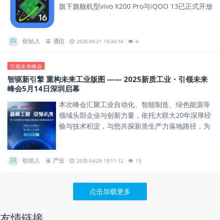
旗下旗舰机型vivo X200 Pro与iQOO 13已正式开放
Android 16开发者适配版本下载，助力...
创始人
通信
2025-05-21 15:34:14
4
引领未来峰会
智驱新引擎 重构未来工业版图 —— 2025新质工业・引领未来
峰会5月14日深圳启幕
本次峰会汇聚工业自动化、智能制造、绿色能源等
领域头部企业与创新力量，依托大联大20年深厚经
验与技术积淀，与您共探新质生产力落地路径，为
行业发展绘制蓝图。
创始人
产业
2025-04-29 10:11:12
13
点击加载更多
友情链接