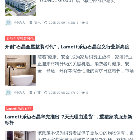
（AUNDE Group）旗下核心品牌伊思灵
（ISRINGHAUSEN）合资成立，旨在通过技术协同
与资源整合，推动区域...
创始人
资讯
2025-07-09 14:48:19
5
石晶全屋整装时代
开创“石晶全屋整装时代”，Lamett乐迈石晶定义行业新高度
随着“健康、安全”成为家居消费主旋律，家装行业
正迎来材料升级的关键机遇。消费者对健康、安
全、舒适、环保等综合性能的需求日益增长，市场
急需兼具健康、安全与功能性的新型材料，以满足
人们对高品质美好生活的期...
创始人
产业
2025-07-08 22:17:10
5
Lamett乐迈石晶
Lamett乐迈石晶率先推出“7天无理由退货”，重塑家装服务新
标杆
该政策不仅为消费者提供了更放心的购物保障，更
为整个家装家居行业树立了服务新标杆，有望引领