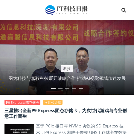
移动互联
科技
BOE（京东方）领先科技赋能体育产业全面向新 以击剑、电
图为科技与嘉骏科技展开战略合作 推动AI视觉领域加速发展
竞、健身三大应用场景诠释未来健康运动新生活
P9 Express固态存储卡
次世代游戏
三星推出全新P9 Express固态存储卡，为次世代游戏与专业创
意工作而生
基于 PCIe 接口与 NVMe 协议的 SD Express 技
术，P9 Express 相较于传统 UHS-I 存储卡在数据