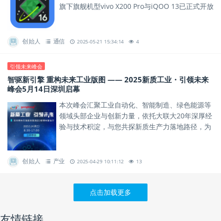
旗下旗舰机型vivo X200 Pro与iQOO 13已正式开放
Android 16开发者适配版本下载，助力...
创始人
通信
2025-05-21 15:34:14
4
引领未来峰会
智驱新引擎 重构未来工业版图 —— 2025新质工业・引领未来
峰会5月14日深圳启幕
本次峰会汇聚工业自动化、智能制造、绿色能源等
领域头部企业与创新力量，依托大联大20年深厚经
验与技术积淀，与您共探新质生产力落地路径，为
行业发展绘制蓝图。
创始人
产业
2025-04-29 10:11:12
13
点击加载更多
友情链接