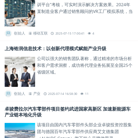
训平台”考核，可实时演示解决方案效果。2024年
某制造业客户通过销售顾问的VR工厂模拟系统，当
场签下千万元级订单。
创始人
移动互联
2025-07-15 17:00:41
4
上海锆润信息技术：以创新代理模式赋能产业升级
公司以强大的销售团队著称，通过精准的市场分析
和客户需求洞察，成功将代理业务拓展至全国25个
省级区域。
创始人
产业
2025-07-14 16:58:30
11
卓骏费拉尔汽车零部件项目签约武进国家高新区 加速新能源车
产业链本地化升级
该项目由国内汽车零部件头部企业卓骏投资控股集
团与德国百年汽车零部件供应商艾文德集团