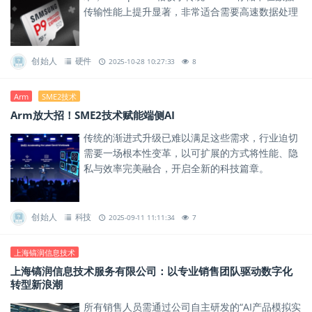
传输性能上提升显著，非常适合需要高速数据处理
与大容量传输的应用场景。
创始人
硬件
2025-10-28 10:27:33
8
Arm
SME2技术
Arm放大招！SME2技术赋能端侧AI
传统的渐进式升级已难以满足这些需求，行业迫切
需要一场根本性变革，以可扩展的方式将性能、隐
私与效率完美融合，开启全新的科技篇章。
创始人
科技
2025-09-11 11:11:34
7
上海镐润信息技术
上海镐润信息技术服务有限公司：以专业销售团队驱动数字化
转型新浪潮
所有销售人员需通过公司自主研发的“AI产品模拟实