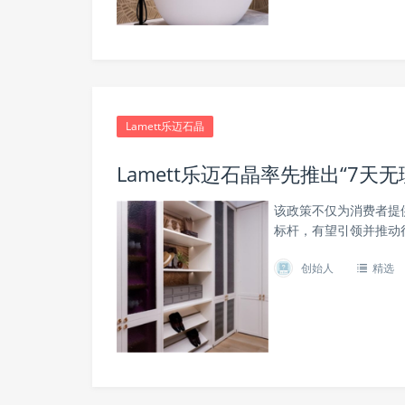
Lamett乐迈石晶
Lamett乐迈石晶率先推出“7
该政策不仅为消费者提
标杆，有望引领并推动
创始人
精选