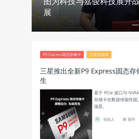
速发
BOE（京东方）领先科技
电竞、健身三大应用场景
P9 Express固态存储卡
次世代游戏
三星推出全新P9 Express
生
基于 PCIe 接口与 NVMe
存储卡在数据传输性能
场景。
创始人
硬件