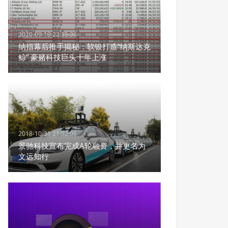
2020-09-19 22:35:36
纳指幕后推手揭秘：软银打造“纳斯达克
鲸” 豪赌科技巨头十年上涨
2018-10-31 21:52:06
景驰科技宣布完成A轮融资，并更名为
文远知行