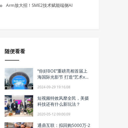
BOE·IPC电竞大赛暨BOE无畏杯S2完美
Arm放大招！SME2技术赋能端侧AI
方）竖立电竞产业生态新标杆
随便看看
“你好BOE”重磅亮相首届上
海国际光影节 打造“艺术x科
技”顶级影像盛宴
2024-09-29 19:16:08
短视频特效风靡全民，美摄
科技还有什么新玩法？
2020-05-12 09:00:09
通鼎互联：拟回购5000万-2