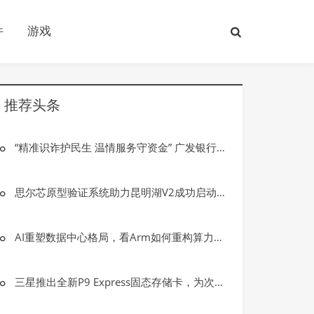
件
游戏
推荐头条
“精准识诈护民生 温情服务守资金” 广发银行大庆龙南支行成功拦截一起电信网络诈骗案件
思尔芯原型验证系统助力昆明湖V2成功启动GUI OpenEuler
AI重塑数据中心格局，看Arm如何重构算力基础设施新形态
三星推出全新P9 Express固态存储卡，为次世代游戏与专业创意工作而生
游戏