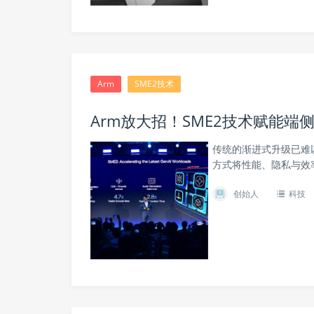
Arm
SME2技术
Arm放大招！SME2技术赋能端侧
传统的渐进式升级已难
方式将性能、隐私与效
创始人
科技